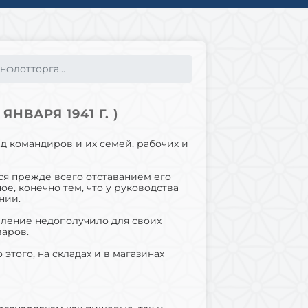
нфлотторга...
НВАРЯ 1941 Г. )
д командиров и их семей, рабочих и
ся прежде всего отставанием его
е, конечно тем, что у руководства
нии.
тделение недополучило для своих
варов.
этого, на складах и в магазинах