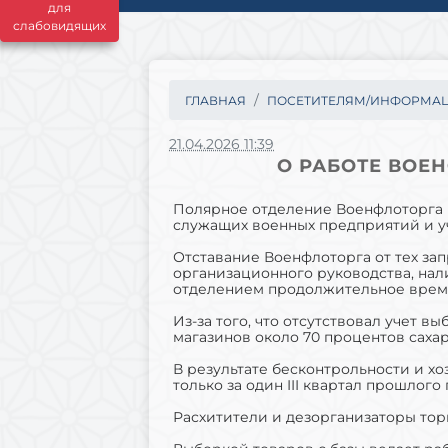
для
слабовидящих
ГЛАВНАЯ
ПОСЕТИТЕЛЯМ/ИНФОРМА
21.04.2026 11:39
О РАБОТЕ ВОЕНФ
Полярное отделение Военфлоторга в
служащих военных предприятий и 
Отставание Военфлоторга от тех за
организационного руководства, нали
отделением продолжительное время
Из-за того, что отсутствовал учет в
магазинов около 70 процентов сахар
В результате бесконтрольности и хо
только за один III квартал прошлого
Расхитители и дезорганизаторы тор