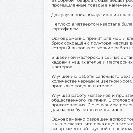
Выборкой товаров с базы ведает раб
промышленные товары в намеченные 
Для улучшения обслуживания плавс
Неплохо в четвертом квартале была
картофелем.
Одновременно принят ряд мер и дл
брюк сокращён с полутора месяца до
который выполняет мелкие работы п
В швейной мастерской сейчас орган
кадрами наших ателье и мастерских.
мастеров.
Улучшению работы сапожного цеха с
количестве черный и цветной хром,
присылке подошв и стелек.
Улучшая работу магазинов и произ
общественного питания. В столовой
приготовления. С окончанием ремонт
для наших буфетов и магазинов.
Одновременно разрешен вопрос тор
Нужно сказать, что пока еще в это
ассортиментной группой в наших ма