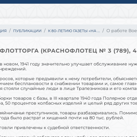
О работе Вое
ЦИЯ
ПУБЛИКАЦИИ
К 80-ЛЕТИЮ ГАЗЕТЫ «НА ...
ЛОТТОРГА (КРАСНОФЛОТЕЦ № 3 (789), 4 Я
 новом, 1941 году значительно улучшает обслуживание нуж
учреждений.
просов, которые предъявили к нему потребители, объясняет
чием бесплановости в снабжении товарами и, самое главно
 стояли случайные люди в лице Трапезникова и его компа
ыборки товаров с базы, в III квартале 1940 года Полярное о
а, 50 процентов колбасных изделий и целый ряд других то
зяйничанья преступников, товары разбазаривались. Помимо 
 года было растрат и хищений почти на 80 тыс. рублей.
говли привлечены к судебной ответственности.