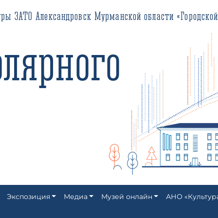
О Александровск Мурманской области «Городской историко-кра
ярного
Экспозиция
Медиа
Музей онлайн
АНО «Культур