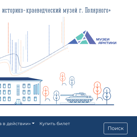
еведческий музей г. Полярного»
а в действии»
Купить билет
Поиск