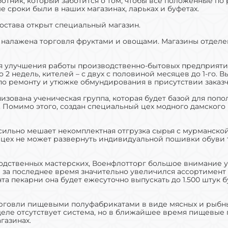
отник, который заботится о том, чтобы все положенные по 
сроки были в наших магазинах, ларьках и буфетах.
остава открыт специальный магазин.
 налажена торговля фруктами и овощами. Магазины отделе
я улучшения работы производственно-бытовых предприятий
 2 недель, кителей – с двух с половиной месяцев до 1-го.
о ремонту и утюжке обмундирования в присутствии заказч
изована ученическая группа, которая будет базой для п
 Помимо этого, создан специальный цех модного дамского п
ильно мешает некомплектная отгрузка сырья с мурманской
 цех не может развернуть индивидуальной пошивки обуви то
водственных мастерских, Военфлотторг большое внимание 
 за последнее время значительно увеличился ассортимент 
а пекарни она будет ежесуточно выпускать до 1.500 штук бу
говли пищевыми полуфабрикатами в виде мясных и рыбных 
м деле отсутствует система, но в ближайшее время пищевые
газинах.