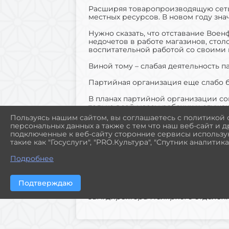
Расширяя товаропроизводящую сеть,
местных ресурсов. В новом году зна
Нужно сказать, что отставание Воен
недочетов в работе магазинов, стол
воспитательной работой со своими 
Виной тому – слабая деятельность п
Партийная организация еще слабо 
В планах партийной организации сов
только всей массы рабочих и служа
Пользуясь нашим сайтом, вы соглашаетесь с политикой
Для того, чтобы работу наших магаз
персональных данных а также с тем что наш веб-сайт и 
бойцы, командиры и политработник
подключенные к веб-сайту сторонние сервисы использую
усилить ему помощь со стороны таки
такие как "Госуслуги", "PRO.Культура", "Спутник аналитика"
В целом ряде случаев их нечеткая 
Подробнее
иногда к срыву нормальной работы 
Подтверждаю
зам. директора Полярного отделен