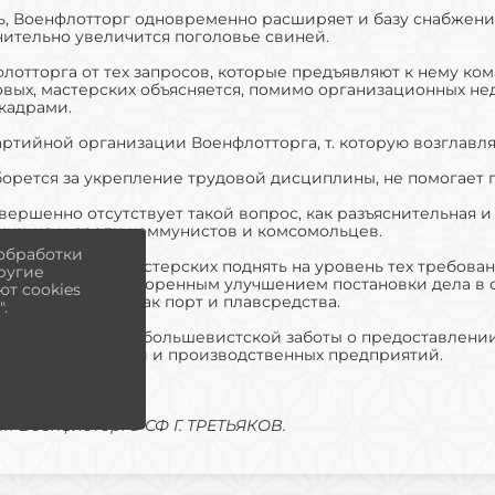
 Военфлотторг одновременно расширяет и базу снабжения
чительно увеличится поголовье свиней.
флотторга от тех запросов, которые предъявляют к нему ко
овых, мастерских объясняется, помимо организационных не
кадрами.
артийной организации Военфлотторга, т. которую возглавля
борется за укрепление трудовой дисциплины, не помогает
ершенно отсутствует такой вопрос, как разъяснительная и
щих, но и среди коммунистов и комсомольцев.
 обработки
инов, столовых, мастерских поднять на уровень тех требов
другие
и, надо вместе с коренным улучшением постановки дела в
т cookies
х организаций, как порт и плавсредства.
.
работа, отсутствие большевистской заботы о предоставлени
его торговой сети и производственных предприятий.
ия Военфлоторга СФ Г. ТРЕТЬЯКОВ.