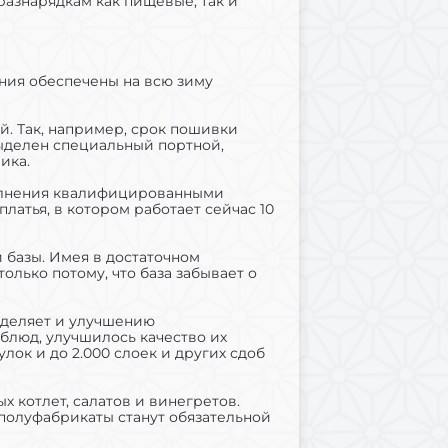
разнарядкам как пищевые, так и
ния обеспечены на всю зиму
. Так, например, срок пошивки
 Выделен специальный портной,
ика.
ополнения квалифицированными
латья, в котором работает сейчас 10
 базы. Имея в достаточном
лько потому, что база забывает о
уделяет и улучшению
блюд, улучшилось качество их
лок и до 2.000 слоек и других сдоб
котлет, салатов и винегретов.
 полуфабрикаты станут обязательной