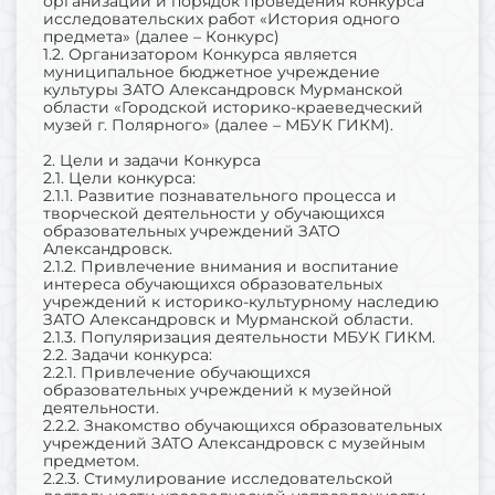
организации и порядок проведения конкурса
исследовательских работ «История одного
предмета» (далее – Конкурс)
1.2. Организатором Конкурса является
муниципальное бюджетное учреждение
культуры ЗАТО Александровск Мурманской
области «Городской историко-краеведческий
музей г. Полярного» (далее – МБУК ГИКМ).
2. Цели и задачи Конкурса
2.1. Цели конкурса:
2.1.1. Развитие познавательного процесса и
творческой деятельности у обучающихся
образовательных учреждений ЗАТО
Александровск.
2.1.2. Привлечение внимания и воспитание
интереса обучающихся образовательных
учреждений к историко-культурному наследию
ЗАТО Александровск и Мурманской области.
2.1.3. Популяризация деятельности МБУК ГИКМ.
2.2. Задачи конкурса:
2.2.1. Привлечение обучающихся
образовательных учреждений к музейной
деятельности.
2.2.2. Знакомство обучающихся образовательных
учреждений ЗАТО Александровск с музейным
предметом.
2.2.3. Стимулирование исследовательской