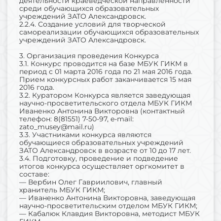
деятельности краеведческой направленности
среди обучающихся образовательных
учреждений ЗАТО Александровск.
2.2.4. Создание условий для творческой
самореализации обучающихся образовательных
учреждений ЗАТО Александровск.
3. Организация проведения Конкурса
3.1. Конкурс проводится на базе МБУК ГИКМ в
период с 01 марта 2016 года по 21 мая 2016 года.
Прием конкурсных работ заканчивается 15 мая
2016 года.
3.2. Куратором Конкурса является заведующая
научно-просветительского отдела МБУК ГИКМ
Иваненко Антонина Викторовна (контактный
телефон: 8(81551) 7-50-97, e-mail:
zato_musey@mail.ru)
3.3. Участниками конкурса являются
обучающиеся образовательных учреждений
ЗАТО Александровск в возрасте от 10 до 17 лет.
3.4. Подготовку, проведение и подведение
итогов конкурса осуществляет оргкомитет в
составе:
— Вербин Олег Гавриилович, главный
хранитель МБУК ГИКМ;
— Иваненко Антонина Викторовна, заведующая
научно-просветительским отделом МБУК ГИКМ;
— Кабалюк Клавдия Викторовна, методист МБУК