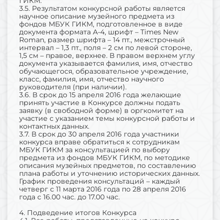
ГИКМ.
3.5. Результатом конкурсной работы является
научное описание музейного предмета из
фондов МБУК ГИКМ, подготовленное в виде
документа формата А-4, шрифт – Times New
Roman, размер шрифта – 14 пт., межстрочный
интервал – 1,3 пт., поля – 2 см по левой стороне,
1,5 см – правое, верхнее. В правом верхнем углу
документа указывается фамилия, имя, отчество
обучающегося, образовательное учреждение,
класс, фамилия, имя, отчество научного
руководителя (при наличии).
3.6. В срок до 15 апреля 2016 года желающие
принять участие в Конкурсе должны подать
заявку (в свободной форме) в оргкомитет на
участие с указанием темы конкурсной работы и
контактных данных.
3.7. В срок до 30 апреля 2016 года участники
конкурса вправе обратиться к сотрудникам
МБУК ГИКМ за консультацией по выбору
предмета из фондов МБУК ГИКМ, по методике
описания музейных предметов, по составлению
плана работы и уточнению исторических данных.
График проведения консультаций – каждый
четверг с 11 марта 2016 года по 28 апреля 2016
года с 16.00 час. до 17.00 час.
4. Подведение итогов Конкурса