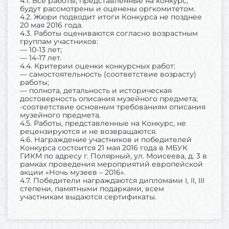
4.1. Все работы, представленные на конкурс,
будут рассмотрены и оценены оргкомитетом.
4.2. Жюри подводит итоги Конкурса не позднее
20 мая 2016 года.
4.3. Работы оцениваются согласно возрастным
группам участников:
— 10-13 лет;
— 14-17 лет.
4.4. Критерии оценки конкурсных работ:
— самостоятельность (соответствие возрасту)
работы;
— полнота, детальность и историческая
достоверность описания музейного предмета;
-соответствие основным требованиям описания
музейного предмета.
4.5. Работы, представленные на Конкурс, не
рецензируются и не возвращаются.
4.6. Награждение участников и победителей
Конкурса состоится 21 мая 2016 года в МБУК
ГИКМ по адресу г. Полярный, ул. Моисеева, д. 3 в
рамках проведения мероприятий европейской
акции «Ночь музеев – 2016».
4.7. Победители награждаются дипломами I, II, III
степени, памятными подарками, всем
участникам выдаются сертификаты.