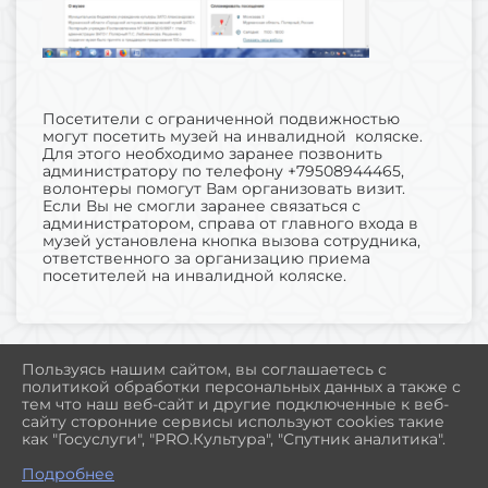
Посетители с ограниченной подвижностью
могут посетить музей на инвалидной коляске.
Для этого необходимо заранее позвонить
администратору по телефону +79508944465,
волонтеры помогут Вам организовать визит.
Если Вы не смогли заранее связаться с
администратором, справа от главного входа в
музей установлена кнопка вызова сотрудника,
ответственного за организацию приема
посетителей на инвалидной коляске.
Пользуясь нашим сайтом, вы соглашаетесь с
политикой обработки персональных данных а также с
2026 Г. MUSEUM-POLAR.RU
тем что наш веб-сайт и другие подключенные к веб-
ВХОД
сайту сторонние сервисы используют cookies такие
КАРТА САЙТА
как "Госуслуги", "PRO.Культура", "Спутник аналитика".
ПОЛИТИКА ОБРАБОТКИ ПЕРСОНАЛЬНЫХ ДАННЫХ
Подробнее
СДЕЛАНО НА KUBCMS