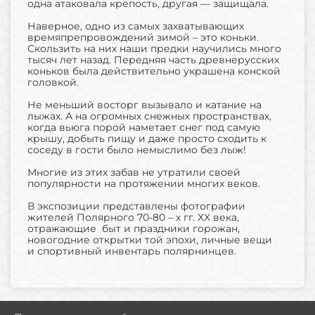
одна атаковала крепость, другая — защищала.
Наверное, одно из самых захватывающих
времяпрепровождений зимой – это коньки.
Скользить на них наши предки научились много
тысяч лет назад. Передняя часть древнерусских
коньков была действительно украшена конской
головкой.
Не меньший восторг вызывало и катание на
лыжах. А на огромных снежных пространствах,
когда вьюга порой наметает снег под самую
крышу, добыть пищу и даже просто сходить к
соседу в гости было немыслимо без лыж!
Многие из этих забав не утратили своей
популярности на протяжении многих веков.
В экспозиции представлены фотографии
жителей Полярного 70-80 – х гг. XX века,
отражающие быт и праздники горожан,
новогодние открытки той эпохи, личные вещи
и спортивный инвентарь полярнинцев.