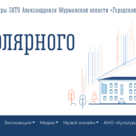
О Александровск Мурманской области «Городской историко-кра
ярного
Экспозиция
Медиа
Музей онлайн
АНО «Культур