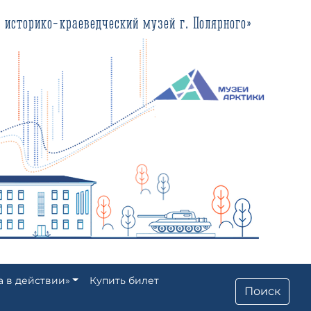
еведческий музей г. Полярного»
а в действии»
Купить билет
Поиск