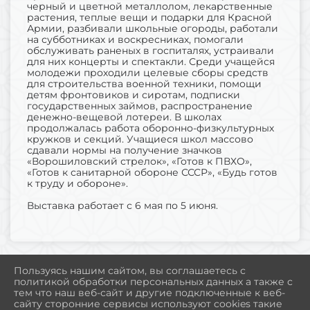
черный и цветной металлолом, лекарственные
растения, теплые вещи и подарки для Красной
Армии, разбивали школьные огороды, работали
на субботниках и воскресниках, помогали
обслуживать раненых в госпиталях, устраивали
для них концерты и спектакли. Среди учащейся
молодежи проходили целевые сборы средств
для строительства военной техники, помощи
детям фронтовиков и сиротам, подписки
государственных займов, распространение
денежно-вещевой лотереи. В школах
продолжалась работа оборонно-физкультурных
кружков и секций. Учащиеся школ массово
сдавали нормы на получение значков
«Ворошиловский стрелок», «Готов к ПВХО»,
«Готов к санитарной обороне СССР», «Будь готов
к труду и обороне».
Выставка работает с 6 мая по 5 июня.
Пользуясь нашим сайтом, вы соглашаетесь с
политикой обработки персональных данных а также с
2026 Г. MUSEUM-POLAR.RU
тем что наш веб-сайт и другие подключенные к веб-
ВХОД
сайту сторонние сервисы используют cookies такие
КАРТА САЙТА