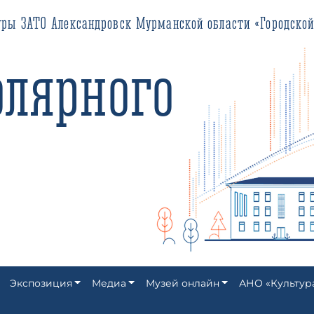
О Александровск Мурманской области «Городской историко-кра
ярного
Экспозиция
Медиа
Музей онлайн
АНО «Культур