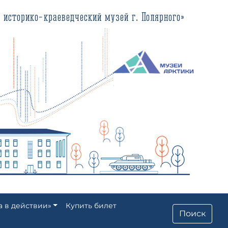
еведческий музей г. Полярного»
а в действии»
Купить билет
Поиск