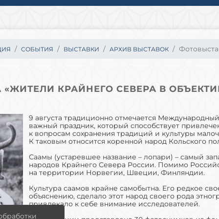
Фотовыстав
ЦИЯ
СОБЫТИЯ
ВЫСТАВКИ
АРХИВ ВЫСТАВОК
 «ЖИТЕЛИ КРАЙНЕГО СЕВЕРА В ОБЪЕКТИ
9 августа традиционно отмечается Международный
важный праздник, который способствует привлеч
к вопросам сохранения традиций и культуры малоч
К таковым относится коренной народ Кольского пол
Саамы (устаревшее название – лопари) – самый за
народов Крайнего Севера России. Помимо Росси
на территории Норвегии, Швеции, Финляндии.
Культура саамов крайне самобытна. Его редкое св
объяснению, сделало этот народ своего рода этног
привлекало к себе внимание исследователей.
 обработки