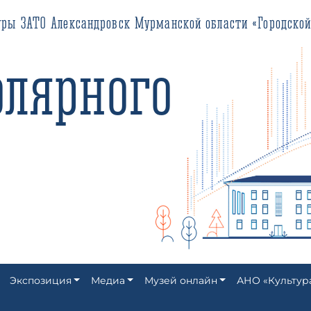
О Александровск Мурманской области «Городской историко-кра
ярного
Экспозиция
Медиа
Музей онлайн
АНО «Культур