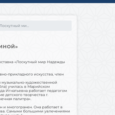
Лоскутный ми...
ИНОЙ»
 выставка «Лоскутный мир Надежды
вно-прикладного искусства, член
я музыкально-художественной
Ола) училась в Марийском
а Игнатьевна работает педагогом
 детского творчества г.
нечная палитра».
 и многогранен. Она работает в
ства. Самыми большими увлечениями