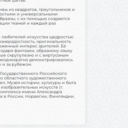
утное шитьё.
тивы из квадратов, треугольников и
ростыми и универсальными
образны, с их помощью создаются
ации тканей и каждый раз
 любителей искусства щедростью
знерадостность, оригинальность
рженный интерес зрителей. Её
одаря фантазии, образному языку
ые скрупулезно и с виртуозным
 неоднократно демонстрировались
е и за рубежом.
 Государственного Российского
го областного художественного
л, Музея истории, культуры и быта
 изобразительных искусств (г.
комплекса имени Александра
х в России, Норвегии, Финляндии,