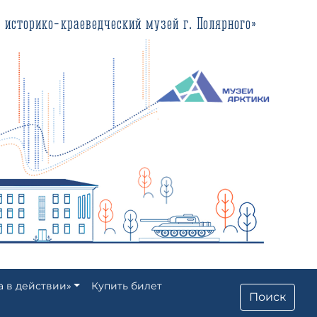
еведческий музей г. Полярного»
а в действии»
Купить билет
Поиск