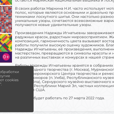
остаются марийская национальная вышивка и лоск
В своих работах Маркина Н.И. часто использует мо
полос, которые являются основными и довольно п
техниками лоскутного шитья. Они настолько разно
уникальные узоры, сочетаются всевозможные вари
получаются новые удивительные узоры.
Произведения Надежды Игнатьевны завораживают
радужных красок, радостным мировосприятием. Жи
композиций, гармоничность цвета вызывают восто
работы получили высокую оценку художников. Благ
Надежды Игнатьевны, её произведения, выполненн
мастерством, превращаются в символы красоты и
на различных выставках и конкурсах в нашей стран
Работы Надежды Игнатьевны хранятся в собраниях
Дома народного творчества (г. Москва), Мурманско
 обработки
музея, Североморского Центра творчества и ремесе
другие
терских поморов (п. Умба), Республиканского музея
т cookies
Йошкар-Ола), Сернурского музейно-выставочного 
.
Конакова Республики Марий Эл, частных коллекция
Швеции и США.
Выставка будет работать по 27 марта 2022 года.