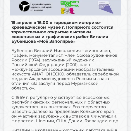
15 апреля в 16.00 в городском историко-
краеведческом музее г. Полярного состоится
торжественное открытие выставки
живописных и графических работ Виталия
Бубенцова «Моё Заполярье»
Бубенцов Виталий Николаевич – живописец,
график, монументалист. Член Союза художников
России (1974), заслуженный художник
Российской Федерации (2001), член
международной ассоциации изобразительных
искусств АИАТ ЮНЕСКО, обладатель серебряной
медали Академии художеств России и знака
отличия «За заслуги перед Мурманской
областью».
С 1969 г. регулярно участвует во всесоюзных,
республиканских, региональных и областных
художественных выставках. Его творчество
известно далеко за пределами Кольского края:
он участник зарубежных выставок в Финляндии,
Норвегии, Швеции, США, Дании, Голландии и др.
Виталий Николаевич – художник, работающий в