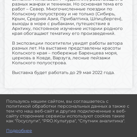
разных жанрах и техниках. Но основная тема его
работ – Север. Многочисленные поездки по
Кольскому полуострову и не только (Сибирь,
Крым, Средняя Азия, Прибалтика, Шпицберген),
выходы в море с рыбаками, путешествие в
Арктику, постоянное изучение истории родного
края обогащают тематику его произведений.
В экспозиции посетители увидят работы автора
разных лет. На выставке представлены красоты
Кольского края – побережье Баренцева моря,
церковь в Ковде, Варзуга, лесные пейзажи
Кольского полуострова.
Выставка будет работать до 29 мая 2022 года.
Пользуясь нашим сайтом, вы соглашаетесь с
политикой обработки персональных данных а также с
2026 Г. MUSEUM-POLAR.RU
тем что наш веб-сайт и другие подключенные к веб-
ВХОД
сайту сторонние сервисы используют cookies такие
КАРТА САЙТА
как "Госуслуги", "PRO.Культура", "Спутник аналитика".
ПОЛИТИКА ОБРАБОТКИ ПЕРСОНАЛЬНЫХ ДАННЫХ
Подробнее
СДЕЛАНО НА KUBCMS