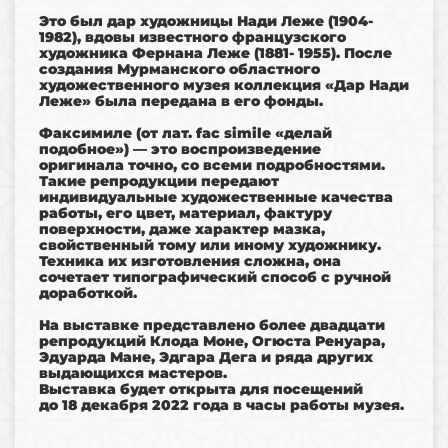
Это был дар художницы Нади Леже (1904-
1982), вдовы известного французского
художника Фернана Леже (1881- 1955). После
создания Мурманского областного
художественного музея коллекция «Дар Нади
Леже» была передана в его фонды.
Факсимиле (от лат. fac simile «делай
подобное») — это воспроизведение
оригинала точно, со всеми подробностями.
Такие репродукции передают
индивидуальные художественные качества
работы, его цвет, материал, фактуру
поверхности, даже характер мазка,
свойственный тому или иному художнику.
Техника их изготовления сложна, она
сочетает типографический способ с ручной
доработкой.
На выставке представлено более двадцати
репродукций Клода Моне, Огюста Ренуара,
Эдуарда Мане, Эдгара Дега и ряда других
выдающихся мастеров.
Выставка будет открыта для посещений
до 18 декабря 2022 года в часы работы музея.