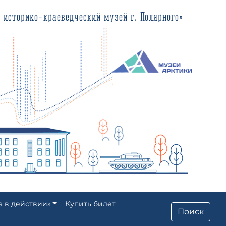
еведческий музей г. Полярного»
а в действии»
Купить билет
Поиск