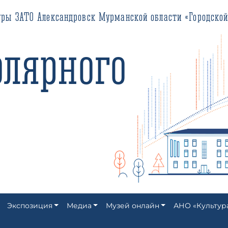
О Александровск Мурманской области «Городской историко-кра
ярного
Экспозиция
Медиа
Музей онлайн
АНО «Культур