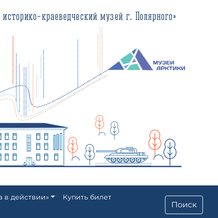
еведческий музей г. Полярного»
а в действии»
Купить билет
Поиск