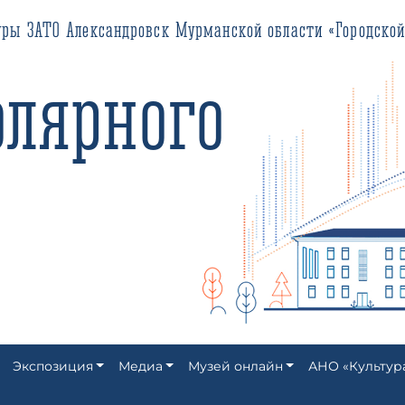
О Александровск Мурманской области «Городской историко-кра
ярного
Экспозиция
Медиа
Музей онлайн
АНО «Культур