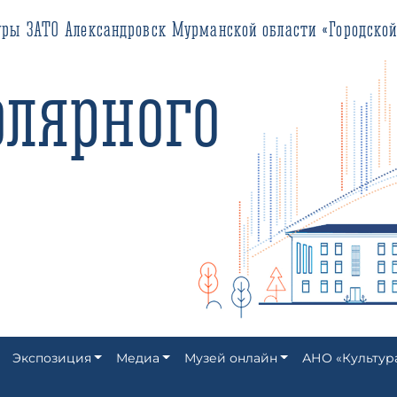
О Александровск Мурманской области «Городской историко-кра
ярного
Экспозиция
Медиа
Музей онлайн
АНО «Культур