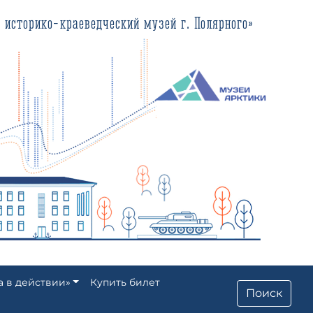
еведческий музей г. Полярного»
а в действии»
Купить билет
Поиск