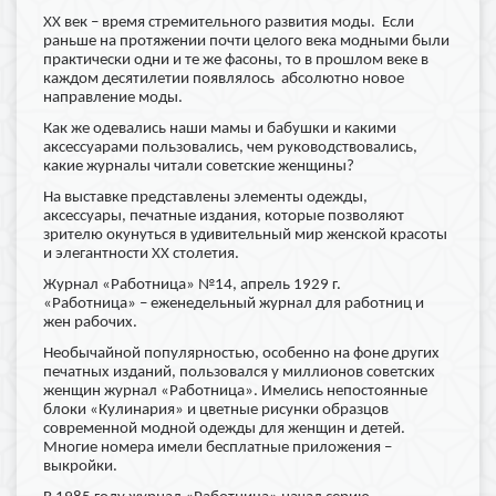
ХХ век – время стремительного развития моды. Если
раньше на протяжении почти целого века модными были
практически одни и те же фасоны, то в прошлом веке в
каждом десятилетии появлялось абсолютно новое
направление моды.
Как же одевались наши мамы и бабушки и какими
аксессуарами пользовались, чем руководствовались,
какие журналы читали советские женщины?
На выставке представлены элементы одежды,
аксессуары, печатные издания, которые позволяют
зрителю окунуться в удивительный мир женской красоты
и элегантности ХХ столетия.
Журнал «Работница» №14, апрель 1929 г.
«Работница» – еженедельный журнал для работниц и
жен рабочих.
Необычайной популярностью, особенно на фоне других
печатных изданий, пользовался у миллионов советских
женщин журнал «Работница». Имелись непостоянные
блоки «Кулинария» и цветные рисунки образцов
современной модной одежды для женщин и детей.
Многие номера имели бесплатные приложения –
выкройки.