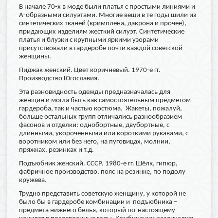
В начале 70-х в моде были платья с простыми линиями и
А-образными силуэтами. Многие вещи в те годы шили из
синтетических тканей (кримплена, дакрона и прочее),
придающих изделиям жесткий силуэт. Синтетические
платья и блузки с крупными яркими узорами
присутствовали в гардеробе почти каждой советской
женщины.
Пиджак женский. Цвет коричневый. 1970-е гг.
Производство Югославия.
Эта разновидность одежды предназначалась для
женщин и могла быть как самостоятельным предметом
гардероба, так и частью костюма. Жакеты, пожалуй,
больше остальных групп отличались разнообразием
фасонов и отделки: однобортные, двубортные, с
длинными, укороченными или короткими рукавами, с
воротником или без него, на пуговицах, молнии,
пряжках, резинках и т.д.
Подъюбник женский. СССР. 1980-е гг. Шёлк, гипюр,
фабричное производство, пояс на резинке, по подолу
кружева.
Трудно представить советскую женщину, у которой не
было бы в гардеробе комбинации и подъюбника –
предмета нижнего белья, который по-настоящему