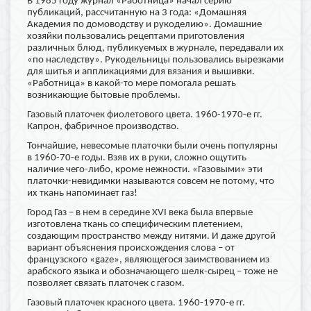
В 1985 году журнал «Работница» начал серию
публикаций, рассчитанную на 3 года: «Домашняя
Академия по домоводству и рукоделию». Домашние
хозяйки пользовались рецептами приготовления
различных блюд, публикуемых в журнале, передавали их
«по наследству». Рукодельницы пользовались вырезками
для шитья и аппликациями для вязания и вышивки.
«Работница» в какой-то мере помогала решать
возникающие бытовые проблемы.
Газовый платочек фиолетового цвета. 1960-1970-е гг.
Капрон, фабричное производство.
Тончайшие, невесомые платочки были очень популярны
в 1960-70-е годы. Взяв их в руки, сложно ощутить
наличие чего-либо, кроме нежности. «Газовыми» эти
платочки-невидимки называются совсем не потому, что
их ткань напоминает газ!
Город Газ – в нем в середине XVI века была впервые
изготовлена ткань со специфическим плетением,
создающим пространство между нитями. И даже другой
вариант объяснения происхождения слова – от
французского «gaze», являющегося заимствованием из
арабского языка и обозначающего шелк-сырец – тоже не
позволяет связать платочек с газом.
Газовый платочек красного цвета. 1960-1970-е гг.