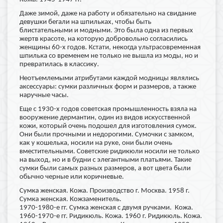
Даже зимой, даже на работу и обязательно на свидание
девушки бегали на шпильках, чтобы быть
блистательными и модными. Это была одна из первых
жертв красоте, на которую добровольно согласились
женщины 60-х годов. Кстати, некогда ультрасовременная
шпилька со временем не только не вышла из моды, но и
превратилась в классику.
Неотъемлемыми атрибутами каждой модницы являлись
аксессуары: сумки различных форм и размеров, а также
наручные часы.
Еще с 1930-х годов советская промышленность взяла на
вооружение дермантин, один из видов искусственной
кожи, который очень подошел для изготовления сумок.
Они были прочными и недорогими. Сумочки с замком,
как у кошелька, носили на руке, они были очень
вместительными. Советские ридикюли носили не только
на выход, но и в будни с элегантными платьями. Такие
сумки были самых разных размеров, а вот цвета были
обычно черные или коричневые.
Сумка женская. Кожа. Производство г. Москва. 1958 г.
Сумка женская. Кожзаменитель.
1970-1980-е гг.
Сумка женская с двумя ручками. Кожа.
1960-1970-е гг.
Ридикюль. Кожа. 1960 г.
Ридикюль. Кожа.