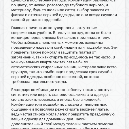
ценился в послевоенные годы. Комбинации различались
по цвету, от нежно-розового до глубокого черного, и
материалу, будь то шелк или ситец. Выбор зависел от
фасона и оттенка верхней одежды, но они всегда служили
важной деталью гардероба.
Главная причина их популярности – отсутствие
современных удобств. В теплую погоду, когда не было
кондиционеров, одежда буквально прилипала к телу.
Чтобы избежать неприятных моментов, женщины
повседневно надевали комбинации или подъюбники. Эти
предметы также помогали защитить платья от
загрязнений, так как стирать приходилось не так часто. В
коммунальных квартирах тех лет не было
автоматических стиральных машин, и стирали чаще всего
вручную, так что комбинация продлевала срок службы
верхней одежды, особенно шерстяной, которая
требовала тщательного ухода.
Благодаря комбинации и подъюбнику носить плотную
синтетику или шерсть становилось легче: эта одежда
сильно электризовалась и иногда была колючей.
Комбинация или подьюбник спасала от неприятных
ощущений и позволяла реже стирать верхнее платье,
ведь частая стирка могла легко превратить праздничную
вещь в одежду для домашних дел. Такой
дополнительный слой между телом и платьем помогал