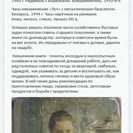
1960 г.
Ридикюль с кошельком. Кожзаменитель. 1950-е гг.
Часы механические «Луч» с металлическим браслетом.
Беларусь. 1994 г.
Часы наручные на ремешке.
Кожа, металл, стекло. Начало XXI в.
Успешно решать огромное число хозяйственно-бытовых
задач помогали советы старшего поколения, а также
книги по домоводству, которые в советское время были
на вес золота. Их передавали от матери к дочери, дарили
на свадьбу.
Назначение книги – помочь молодым и малоопытным
хозяйкам в их повседневной домашней работе, дать им
ряд полезных советов по уходу за квартирой, мебелью,
одеж­дой, как ухаживать за детьми и воспитывать их, как
поддерживать личную гигиену и вести здоровый образ
жизни. В ней также даны рекомендации по
приготовлению пищи, сервировке стола, заготовкам
продуктов и борьбе с вредителями.