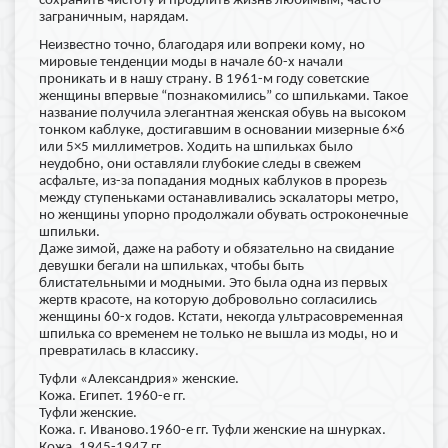
сохранить чистоту и продлить жизнь любимым, часто
заграничным, нарядам.
Неизвестно точно, благодаря или вопреки кому, но
мировые тенденции моды в начале 60-х начали
проникать и в нашу страну. В 1961-м году советские
женщины впервые “познакомились” со шпильками. Такое
название получила элегантная женская обувь на высоком
тонком каблуке, достигавшим в основании мизерные 6×6
или 5×5 миллиметров. Ходить на шпильках было
неудобно, они оставляли глубокие следы в свежем
асфальте, из-за попадания модных каблуков в прорезь
между ступеньками останавливались эскалаторы метро,
но женщины упорно продолжали обувать остроконечные
шпильки.
Даже зимой, даже на работу и обязательно на свидание
девушки бегали на шпильках, чтобы быть
блистательными и модными. Это была одна из первых
жертв красоте, на которую добровольно согласились
женщины 60-х годов. Кстати, некогда ультрасовременная
шпилька со временем не только не вышла из моды, но и
превратилась в классику.
Туфли «Александрия» женские.
Кожа. Египет. 1960-е гг.
Туфли женские.
Кожа. г. Иваново.1960-е гг.
Туфли женские на шнурках.
Кожа. 1945-1947 гг.