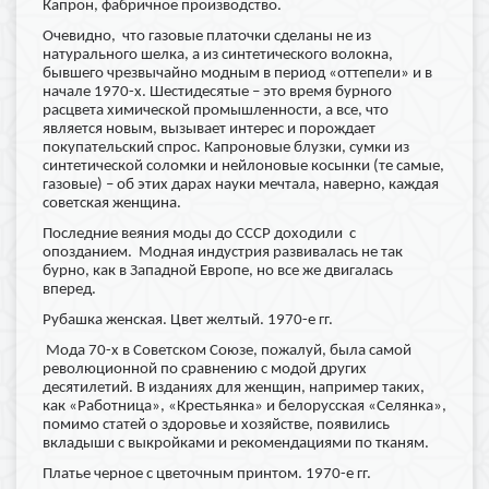
Капрон, фабричное производство.
Очевидно, что газовые платочки сделаны не из
натурального шелка, а из синтетического волокна,
бывшего чрезвычайно модным в период «оттепели» и в
начале 1970-х. Шестидесятые – это время бурного
расцвета химической промышленности, а все, что
является новым, вызывает интерес и порождает
покупательский спрос. Капроновые блузки, сумки из
синтетической соломки и нейлоновые косынки (те самые,
газовые) – об этих дарах науки мечтала, наверно, каждая
советская женщина.
Последние веяния моды до СССР доходили с
опозданием. Модная индустрия развивалась не так
бурно, как в Западной Европе, но все же двигалась
вперед.
Рубашка женская. Цвет желтый. 1970-е гг.
Мода 70-х в Советском Союзе, пожалуй, была самой
революционной по сравнению с модой других
десятилетий. В изданиях для женщин, например таких,
как «Работница», «Крестьянка» и белорусская «Селянка»,
помимо статей о здоровье и хозяйстве, появились
вкладыши с выкройками и рекомендациями по тканям.
Платье черное с цветочным принтом. 1970-е гг.