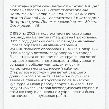
Новогодний утренник, ведущая – Ежова А.А., Дед
Мороз – Орлова Г.И., читает стихотворение
Ваврисюк А.Г. Полярный. 1980-е гг. Из личного
архива Ежовой А.А. – воспитателя 1-й категории,
Ветерана труда. Педагогический стаж – 30 лет.
Фотография ч/б.
С 1990 по 2002 гг. коллективом детского сада
руководила Валентина Федоровна Прокопьева.
В 1993 году детский сад был передан на баланс
Отдела образования администрации
муниципального образования ЗАТО г. Полярный.
В 1994 году в детском саду впервые в городе
была открыта логопедическая группа для детей
старшего дошкольного возраста, оборудован и
оснащен необходимым дидактическим
материалом логопедический кабинет.
Открылась изостудия для детей старшего
дошкольного возраста. В этом же году была
введена ставка инструктора по физической
культуре и начал работу спортивный зал. В 1996
году открылась вторая логопедическая группа, в
этом же году в дошкольном учреждении была
организована кружковая работа.