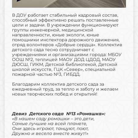
В ДОУ работает стабильный кадровый состав,
способный эффективно решать поставленные
цели и задачи. В учреждении функционируют
группы инженерной, медицинской
направленности, юные экологи, юные
помощники инспектора дорожного движения,
отряд волонтеров «Добрые сердца». Коллектив
детского сада тесно сотрудничает с
учреждениями и организациями города: МБОУ
ООШ №2, теплицей МАОУ ДОД ЦДОД, МАОУ
ДЮСШ, ГИКМ, Детской библиотекой, Детской
школой искусств, ГЦК «Север», специальной
пожарной частью №3, ГИБДД.
Благодарим коллектив детского сада за
ежедневный труд, за тепло и заботу и желаем
новых творческих побед и открытий!
Девиз Детского сада №13 «Ромашка»:
«В нашем саду ромашки – это дети,
Самые лучшие на всей планете,
Они здесь играют, танцуют, поют,
Дружно и весело вместе живут!»