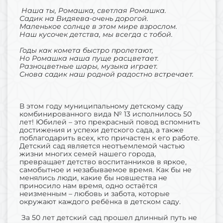
Наша ты, Ромашка, светлая Ромашка.
Садик на Видяева-очень дорогой.
Маленькое солнце в этом мире взрослом.
Наш кусочек детства, мы всегда с тобой.
Годы как комета быстро пролетают,
Но Ромашка наша пуще расцветает.
Разноцветные шары, музыка играет.
Снова садик наш родной радостно встречает.
В этом году муниципальному детскому саду
комбинированного вида № 13 исполнилось 50
лет! Юбилей – это прекрасный повод вспомнить
достижения и успехи детского сада, а также
поблагодарить всех, кто причастен к его работе.
Детский сад является неотъемлемой частью
жизни многих семей нашего города,
превращает детство воспитанников в яркое,
самобытное и незабываемое время. Как бы не
менялись люди, какие бы новшества не
приносило нам время, одно остаётся
неизменным – любовь и забота, которые
окружают каждого ребёнка в детском саду.
За 50 лет детский сад прошел длинный путь не