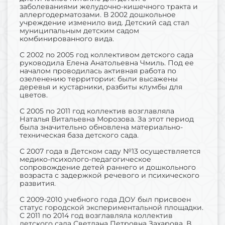
заболеваниями желудочно-кишечного тракта и
аллергодерматозами. В 2002 дошкольное
учреждение изменило вид. Детский сад стал
муниципальным детским садом
комбинированного вида.
С 2002 по 2005 год коллективом детского сада
руководила Елена Анатольевна Чмиль. Под ее
началом проводилась активная работа по
озеленению территории: были высажены
деревья и кустарники, разбиты клумбы для
цветов.
С 2005 по 2011 год коллектив возглавляла
Наталья Витальевна Морозова. За этот период
была значительно обновлена материально-
техническая база детского сада.
С 2007 года в Детском саду №13 осуществляется
медико-психолого-педагогическое
сопровождение детей раннего и дошкольного
возраста с задержкой речевого и психического
развития.
С 2009-2010 учебного года ДОУ был присвоен
статус городской экспериментальной площадки.
С 2011 по 2014 год возглавляла коллектив
детского сада Светлана Петровна Захарова. В