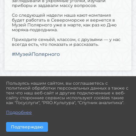
заглядывали в укромные уголки, изучали
приборы и задавали массу вопросов.
Со следующей надели наша кают-компания
будет работать в Североморске и вернется в
Музей Полярного уже в марте, как раз ко Дню
моряка-подводника.
Приходите семьёй, классом, с друзьями — у нас
всегда есть, что показать и рассказать.
#МузейПолярного
Пользуясь нашим сайтом, вы соглашаетесь с
политикой обработки персональных данных а также с
2026 Г. MUSEUM-POLAR.RU
тем что наш веб-сайт и другие подключенные к веб-
ВХОД
сайту сторонние сервисы используют cookies такие
КАРТА САЙТА
как "Госуслуги", "PRO.Культура", "Спутник аналитика".
ПОЛИТИКА ОБРАБОТКИ ПЕРСОНАЛЬНЫХ ДАННЫХ
Подробнее
СДЕЛАНО НА KUBCMS
РАЗРАБОТКА И ПОДДЕРЖКА
Подтверждаю