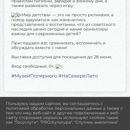
правилам гигиены, зарядке и режиму дня, а
также развивало через игру.
«Мир детства» — это не просто реликвия, а
повод задуматься: как изменились
представления о воспитании, что из советского
наследия ценно сегодня и какие ориентиры
важны для современных детей?
Приглашаем вас сравнивать, вспоминать и
обсуждать вместе с нами!
Выставка доступна для посещения до 28 июня.
Вход свободный, 0+.
#МузейПолярного
#НаСевереЛето
Пользуясь нашим сайтом, вы соглашаетесь с
политикой обработки персональных данных а также с
2026 Г. MUSEUM-POLAR.RU
тем что наш веб-сайт и другие подключенные к веб-
ВХОД
сайту сторонние сервисы используют cookies такие
КАРТА САЙТА
как "Госуслуги", "PRO.Культура", "Спутник аналитика".
ПОЛИТИКА ОБРАБОТКИ ПЕРСОНАЛЬНЫХ ДАННЫХ