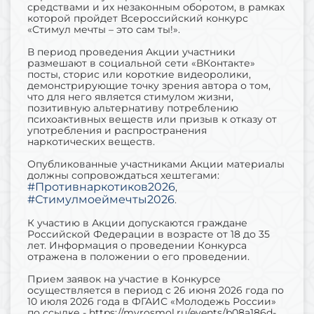
средствами и их незаконным оборотом, в рамках
которой пройдет Всероссийский конкурс
«Стимул мечты – это сам ты!».
В период проведения Акции участники
размешают в социальной сети «ВКонтакте»
посты, сторис или короткие видеоролики,
демонстрирующие точку зрения автора о том,
что для него является стимулом жизни,
позитивную альтернативу потреблению
психоактивных веществ или призыв к отказу от
употребления и распространения
наркотических веществ.
Опубликованные участниками Акции материалы
должны сопровождаться хештегами:
#Противнаркотиков2026
,
#Стимулмоеймечты2026
.
К участию в Акции допускаются граждане
Российской Федерации в возрасте от 18 до 35
лет. Информация о проведении Конкурса
отражена в положении о его проведении.
Прием заявок на участие в Конкурсе
осуществляется в период с 26 июня 2026 года по
10 июля 2026 года в ФГАИС «Молодежь России»
по ссылке - https://myrosmol.ru/events/b08a186d-